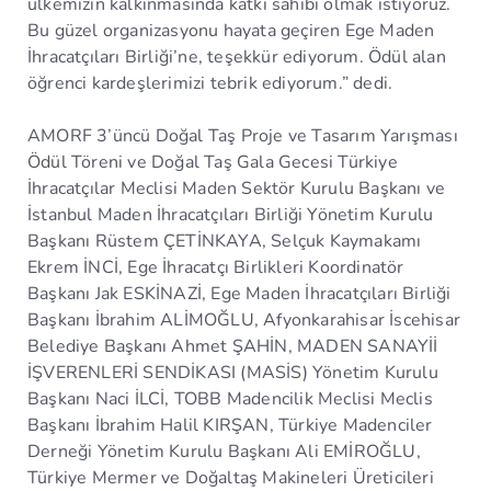
ülkemizin kalkınmasında katkı sahibi olmak istiyoruz.
Bu güzel organizasyonu hayata geçiren Ege Maden
İhracatçıları Birliği’ne, teşekkür ediyorum. Ödül alan
öğrenci kardeşlerimizi tebrik ediyorum.” dedi.
AMORF 3’üncü Doğal Taş Proje ve Tasarım Yarışması
Ödül Töreni ve Doğal Taş Gala Gecesi Türkiye
İhracatçılar Meclisi Maden Sektör Kurulu Başkanı ve
İstanbul Maden İhracatçıları Birliği Yönetim Kurulu
Başkanı Rüstem ÇETİNKAYA, Selçuk Kaymakamı
Ekrem İNCİ, Ege İhracatçı Birlikleri Koordinatör
Başkanı Jak ESKİNAZİ, Ege Maden İhracatçıları Birliği
Başkanı İbrahim ALİMOĞLU, Afyonkarahisar İscehisar
Belediye Başkanı Ahmet ŞAHİN, MADEN SANAYİİ
İŞVERENLERİ SENDİKASI (MASİS) Yönetim Kurulu
Başkanı Naci İLCİ, TOBB Madencilik Meclisi Meclis
Başkanı İbrahim Halil KIRŞAN, Türkiye Madenciler
Derneği Yönetim Kurulu Başkanı Ali EMİROĞLU,
Türkiye Mermer ve Doğaltaş Makineleri Üreticileri