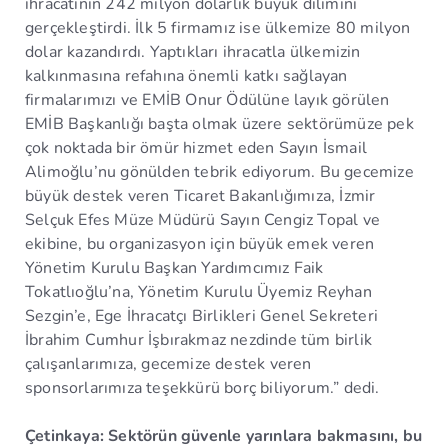
ihracatının 242 milyon dolarlık büyük dilimini
gerçekleştirdi. İlk 5 firmamız ise ülkemize 80 milyon
dolar kazandırdı. Yaptıkları ihracatla ülkemizin
kalkınmasına refahına önemli katkı sağlayan
firmalarımızı ve EMİB Onur Ödülüne layık görülen
EMİB Başkanlığı başta olmak üzere sektörümüze pek
çok noktada bir ömür hizmet eden Sayın İsmail
Alimoğlu’nu gönülden tebrik ediyorum. Bu gecemize
büyük destek veren Ticaret Bakanlığımıza, İzmir
Selçuk Efes Müze Müdürü Sayın Cengiz Topal ve
ekibine, bu organizasyon için büyük emek veren
Yönetim Kurulu Başkan Yardımcımız Faik
Tokatlıoğlu’na, Yönetim Kurulu Üyemiz Reyhan
Sezgin’e, Ege İhracatçı Birlikleri Genel Sekreteri
İbrahim Cumhur İşbırakmaz nezdinde tüm birlik
çalışanlarımıza, gecemize destek veren
sponsorlarımıza teşekkürü borç biliyorum.” dedi.
Çetinkaya: Sektörün güvenle yarınlara bakmasını, bu