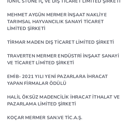
IONIC STONE İÇ VE DIŞ TİCARET LİMİTED ŞİRKETİ
MEHMET AYGÜN MERMER İNŞAAT NAKLİYE
TARIMSAL HAYVANCILIK SANAYİ TİCARET
LİMİTED ŞİRKETİ
TİRMAR MADEN DIŞ TİCARET LİMİTED ŞİRKETİ
TRAVERTEN MERMER ENDÜSTRİ İNŞAAT SANAYİ
VE TİCARET LİMİTED ŞİRKETİ
EMİB- 2021 YILI YENİ PAZARLARA İHRACAT
YAPAN FİRMALAR ÖDÜLÜ
HALİL ÖKSÜZ MADENCİLİK İHRACAT İTHALAT VE
PAZARLAMA LİMİTED ŞİRKETİ
KOÇAR MERMER SAN.VE TİC.A.Ş.