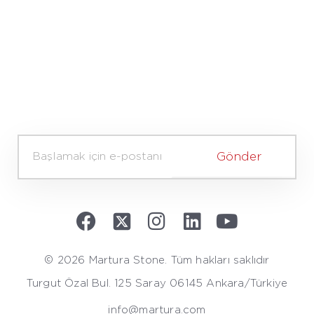
A
d
Gönder
v
e
S
o
y
a
d
© 2026 Martura Stone. Tüm hakları saklıdır
*
Turgut Özal Bul. 125 Saray 06145 Ankara/Türkiye
info@martura.com