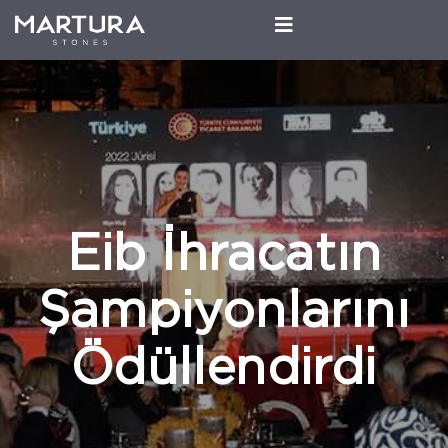
Eib İhracatın
Şampiyonlarını
Ödüllendirdi