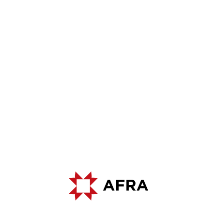
500K
20K
2
2
M
- YILLIK ÜRETIM KAPASITESI
M
- KAPALI
ÜRETIM ALANI
9
3
PCS - İŞLETME RUHSATLI TAŞ
PCS - ÜRETIM TESISLERI
OCAKLARI