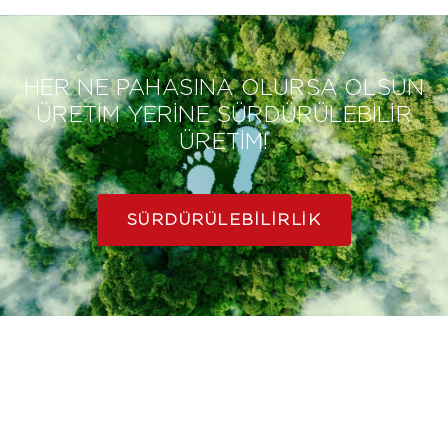
HER NE PAHASINA OLURSA OLSUN
ÜRETİM YERİNE SÜRDÜRÜLEBİLİR
ÜRETİM!
SÜRDÜRÜLEBILIRLIK