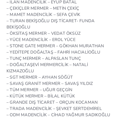
– İLAN MADENCİLİK – EYÜP BATAL
– ÇEKİÇLER MERMER – METİN ÇEKİÇ
– MAMET MADENCİLİK – SEFA ÇEVİK
– TURAN BEKİŞOĞLU DIŞ TİCARET- FUNDA
BEKİŞOĞLU
– ÖKSİTAŞ MERMER – VEDAT ÖKSÜZ
– YÜCE MADENCİLİK – EROL YÜCE
– STONE GATE MERMER – GÖKHAN MURATHAN
– YEDİTEPE DOĞALTAŞ – FAHRİ HACIALİOĞLU
– TUNÇ MERMER – ALPASLAN TUNÇ
– DOĞALTAŞEVİ MERMERCİLİK – NATALİ
KIZMAZOĞLU
– SGT MERMER – AYHAN SÖĞÜT
– SAVAŞ GRANİT MERMER – SAVAŞ YILDIZ
– TÜM MERMER – UĞUR GEÇGİN
– KÜTÜK MERMER – BİLAL KÜTÜK
– GRANDE DIŞ TİCARET – ORÇUN KOCAMAN
– TRADA MADENCİLİK – ŞEVKET SERTDEMİREL
– ODM MADENCİLİK – CİHAD YAĞMUR SADIKOĞLU