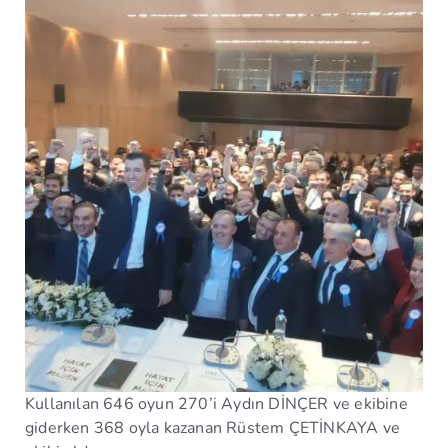
Kullanılan 646 oyun 270’i Aydın DİNÇER ve ekibine
giderken 368 oyla kazanan Rüstem ÇETİNKAYA ve