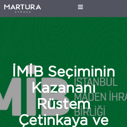
İMİB Seçiminin
Kazananı
Rüstem
Çetinkaya ve