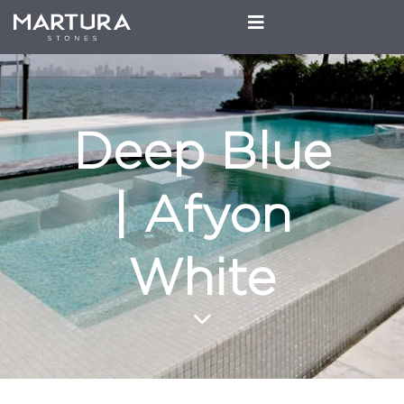
Deep Blue
| Afyon
White