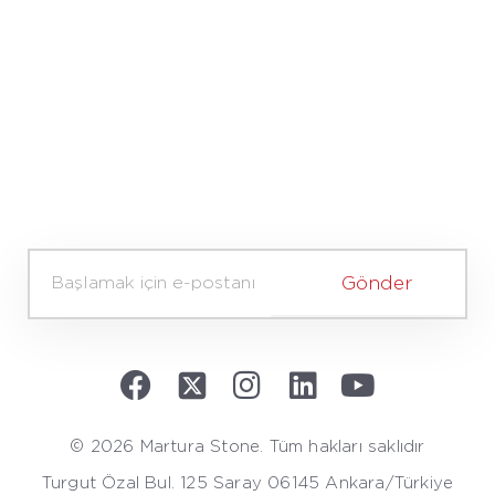
A
d
Gönder
v
e
S
o
y
a
d
© 2026 Martura Stone. Tüm hakları saklıdır
*
Turgut Özal Bul. 125 Saray 06145 Ankara/Türkiye