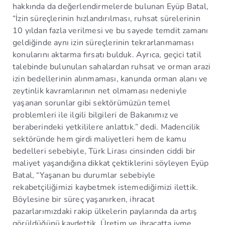
hakkında da değerlendirmelerde bulunan Eyüp Batal,
“İzin süreçlerinin hızlandırılması, ruhsat sürelerinin
10 yıldan fazla verilmesi ve bu sayede temdit zamanı
geldiğinde aynı izin süreçlerinin tekrarlanmaması
konularını aktarma fırsatı bulduk. Ayrıca, geçici tatil
talebinde bulunulan sahalardan ruhsat ve orman arazi
izin bedellerinin alınmaması, kanunda orman alanı ve
zeytinlik kavramlarının net olmaması nedeniyle
yaşanan sorunlar gibi sektörümüzün temel
problemleri ile ilgili bilgileri de Bakanımız ve
beraberindeki yetkililere anlattık.” dedi. Madencilik
sektöründe hem girdi maliyetleri hem de kamu
bedelleri sebebiyle, Türk Lirası cinsinden ciddi bir
maliyet yaşandığına dikkat çektiklerini söyleyen Eyüp
Batal, “Yaşanan bu durumlar sebebiyle
rekabetçiliğimizi kaybetmek istemediğimizi ilettik.
Böylesine bir süreç yaşanırken, ihracat
pazarlarımızdaki rakip ülkelerin paylarında da artış
görüldüğünü kaydettik. Üretim ve ihracatta ivme